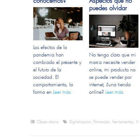
conocemos?
Aspectos que no
puedes olvidar
Los efectos de la
pandemia han
No tengo claro que mi
cambiado el presente y
marca necesite vender
el futuro de la
online, mi producto no
sociedad. El
se puede vender por
comportamiento, la
internet, ¿una tienda
forma en
Leer más
online?
Leer más
Observatorio
Digitalización
,
Formación
,
herramientas
,
M