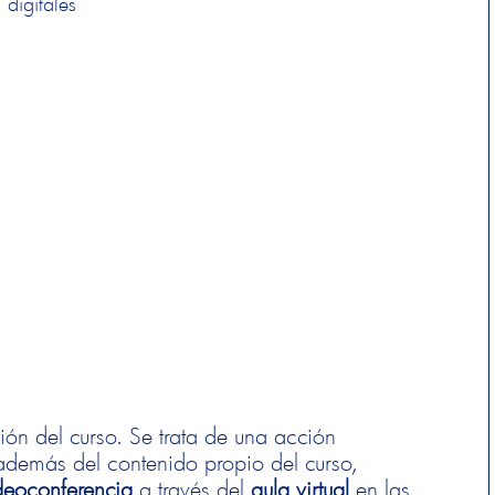
s digitales
ión del curso. Se trata de una acción
 además del contenido propio del curso,
ideoconferencia
a través del
aula virtual
en las