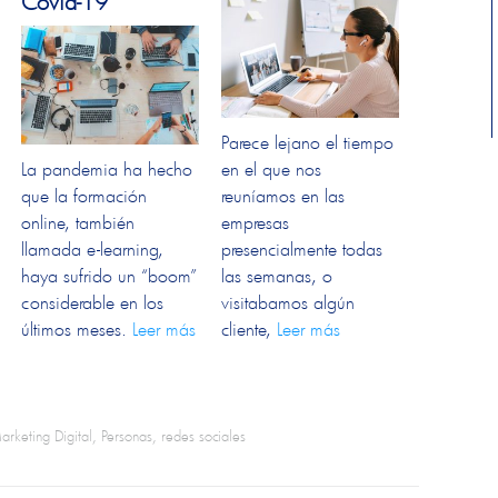
Covid-19
Parece lejano el tiempo
La pandemia ha hecho
en el que nos
que la formación
reuníamos en las
online, también
empresas
llamada e-learning,
presencialmente todas
haya sufrido un “boom”
las semanas, o
considerable en los
visitabamos algún
últimos meses.
Leer más
cliente,
Leer más
arketing Digital
,
Personas
,
redes sociales