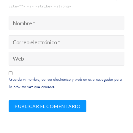
cite=""> <s> <strike> <strong>
Guarda mi nombre, correo electrónico y web en este navegador para
la próxima vez que comente.
Alternative:
Alternative: