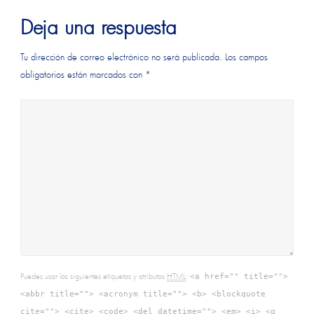
Deja una respuesta
Tu dirección de correo electrónico no será publicada.
Los campos
obligatorios están marcados con
*
Puedes usar las siguientes etiquetas y atributos
HTML
:
<a href="" title="">
<abbr title=""> <acronym title=""> <b> <blockquote
cite=""> <cite> <code> <del datetime=""> <em> <i> <q