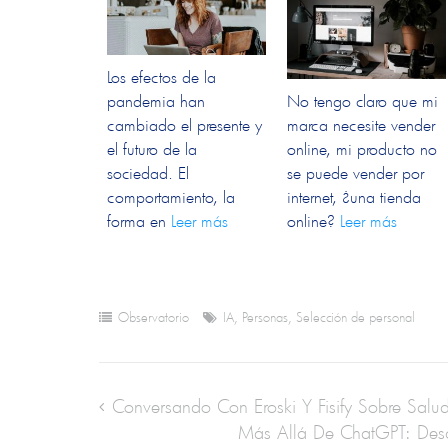
Los efectos de la
pandemia han
No tengo claro que mi
cambiado el presente y
marca necesite vender
el futuro de la
online, mi producto no
sociedad. El
se puede vender por
comportamiento, la
internet, ¿una tienda
forma en
Leer más
online?
Leer más
Observatorio
IA
,
Personas
,
Selección de personal
Conversando Con Eroski Y Fisify Sobre Salu
Más Allá De ChatGPT: Desc