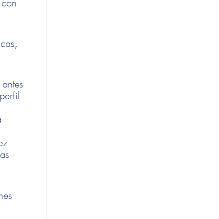
r con
icas,
 antes
erfil
a
ez
mas
ones