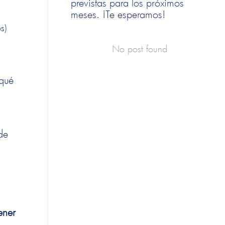
previstas para los próximos
meses. ¡Te esperamos!
s)
No post found
 qué
de
ener