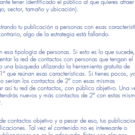
te tener identificado el público al que quieres atrae
o, sector, tamaño y ubicación).
trando tu publicación a personas con esas característ
ntrario, algo de la estrategia está fallando.
n esa tipología de personas. Si esto es lo que sucede,
ntar la red de contactos con personas que tengan el p
 una búsqueda utilizando la herramienta gratuita de
1º que reúnan esas características. Si tienes pocos, y
aso serían los contactos de 2º con esas mismas
ar así tu red de contactos, con público objetivo. Una v
 tendrás nuevos y más contactos de 2º con estas mis
r.
de contactos objetivo y a pesar de eso, tus publicaci
licaciones. Tal vez el contenido no es interesante o
s publicaciones no es la adecuada. Estos son algunos