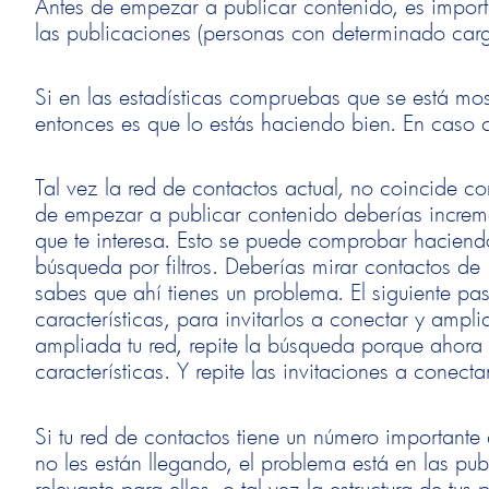
Antes de empezar a publicar contenido, es importan
las publicaciones (personas con determinado carg
Si en las estadísticas compruebas que se está mos
entonces es que lo estás haciendo bien. En caso co
Tal vez la red de contactos actual, no coincide co
de empezar a publicar contenido deberías increme
que te interesa. Esto se puede comprobar haciendo
búsqueda por filtros. Deberías mirar contactos de 
sabes que ahí tienes un problema. El siguiente p
características, para invitarlos a conectar y ampli
ampliada tu red, repite la búsqueda porque ahora
características. Y repite las invitaciones a conecta
Si tu red de contactos tiene un número importante 
no les están llegando, el problema está en las pub
relevante para ellos, o tal vez la estructura de tu