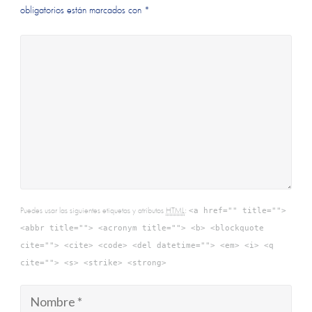
obligatorios están marcados con
*
Puedes usar las siguientes etiquetas y atributos
HTML
:
<a href="" title="">
<abbr title=""> <acronym title=""> <b> <blockquote
cite=""> <cite> <code> <del datetime=""> <em> <i> <q
cite=""> <s> <strike> <strong>