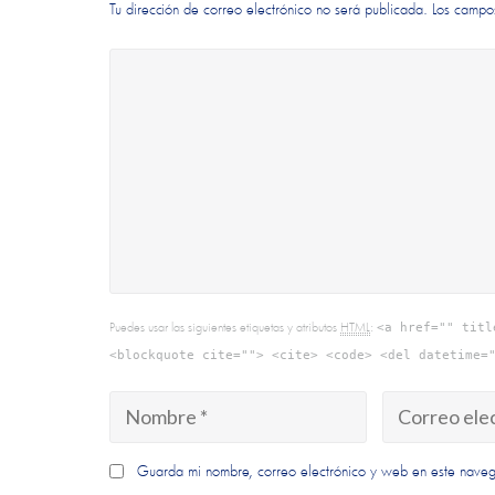
Tu dirección de correo electrónico no será publicada.
Los campo
Puedes usar las siguientes etiquetas y atributos
HTML
:
<a href="" titl
<blockquote cite=""> <cite> <code> <del datetime=
Guarda mi nombre, correo electrónico y web en este nave