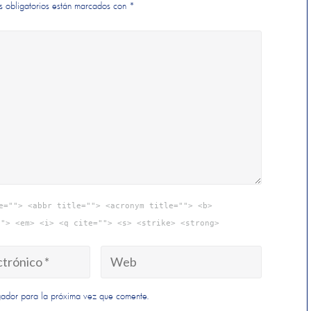
s obligatorios están marcados con
*
e=""> <abbr title=""> <acronym title=""> <b>
""> <em> <i> <q cite=""> <s> <strike> <strong>
gador para la próxima vez que comente.