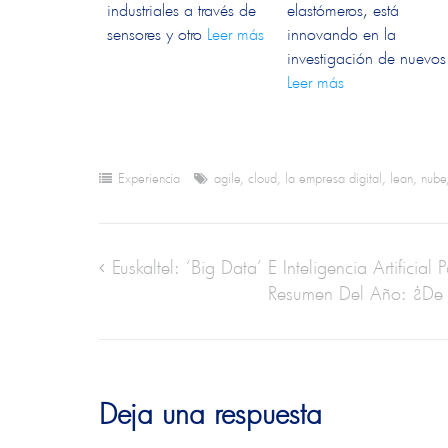
industriales a través de
elastómeros, está
sensores y otro
Leer más
innovando en la
investigación de nuevos
Leer más
Experiencia
agile
,
cloud
,
la empresa digital
,
lean
,
nube
Euskaltel: ‘Big Data’ E Inteligencia Artificial
Resumen Del Año: ¿De
Deja una respuesta