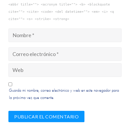
<abbr title=""> <acronym title=""> <b> <blockquote
cite=""> <cite> <code> <del datetime=""> <em> <i> <q
cite=""> <s> <strike> <strong>
Guarda mi nombre, correo electrónico y web en este navegador para
la próxima vez que comente.
Alternative:
Alternative: