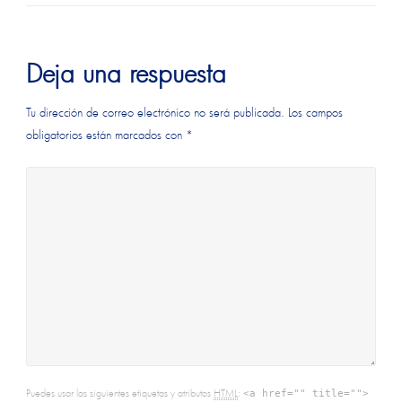
Deja una respuesta
Tu dirección de correo electrónico no será publicada.
Los campos
obligatorios están marcados con
*
Puedes usar las siguientes etiquetas y atributos
HTML
:
<a href="" title="">