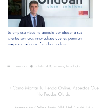
La empresa vizcaína apuesta por ofrecer a sus
clientes servicios innovadores que les permitan
mejorar su eficacia Escuchar podcast
Experiencia
Industria 4.0
,
Procesos
,
tecnología
Cómo Montar Tu Tienda Online. Aspectos Que
No Puedes Olvidar
Formación Online Más Allá Del Covid-19