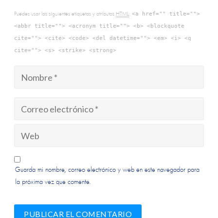
Puedes usar las siguientes etiquetas y atributos
HTML
:
<a href="" title="">
<abbr title=""> <acronym title=""> <b> <blockquote
cite=""> <cite> <code> <del datetime=""> <em> <i> <q
cite=""> <s> <strike> <strong>
Guarda mi nombre, correo electrónico y web en este navegador para
la próxima vez que comente.