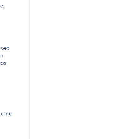
no,
 sea
en
hos
 como