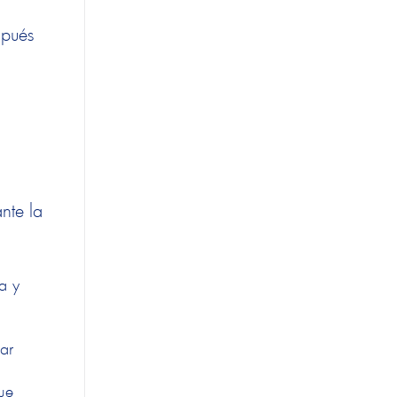
spués
nte la
a y
tar
ue