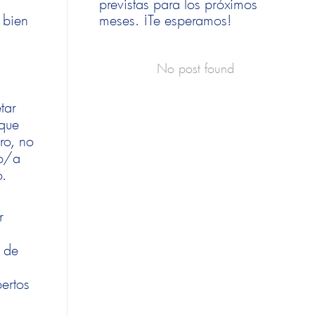
previstas para los próximos
meses. ¡Te esperamos!
 bien
No post found
tar
 que
ro, no
ro/a
to.
r
n de
ertos