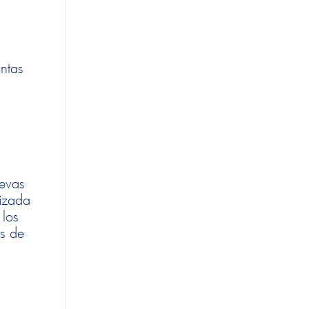
untas
uevas
izada
 los
os de