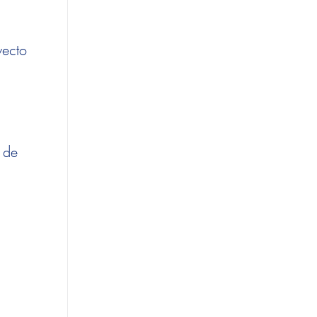
yecto
l de