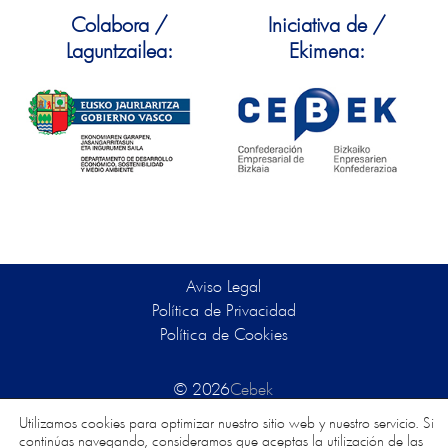
Colabora /
Iniciativa de /
Laguntzailea:
Ekimena:
Aviso Legal
Política de Privacidad
Política de Cookies
© 2026
Cebek
Utilizamos cookies para optimizar nuestro sitio web y nuestro servicio. Si
continúas navegando, consideramos que aceptas la utilización de las