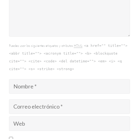
Puedes usar las siguientes etiquetas y atributos
HTML
:
<a href="" title="">
<abbr title=""> <acronym title=""> <b> <blockquote
cite=""> <cite> <code> <del datetime=""> <em> <i> <q
cite=""> <s> <strike> <strong>