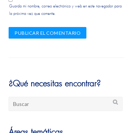
Guarda mi nombre, correo electrónico y web en este navegador para
la próxima vez que comente.
Alternative:
Alternative:
¿Qué necesitas encontrar?
Áreas temáticas